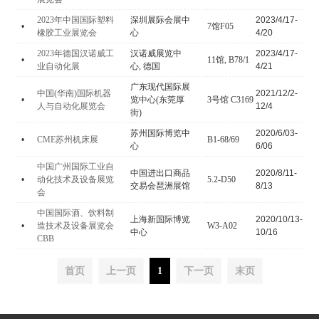
2023年中国国际塑料
深圳展际会展中
2023/4/17-
•
7馆F05
橡胶工业展览会
心
4/20
2023年德国汉诺威工
汉诺威展览中
2023/4/17-
•
11馆, B78/1
业自动化展
心, 德国
4/21
广东现代国际展
中国(华南)国际机器
2021/12/2-
•
览中心(东莞厚
3号馆 C3169
人与自动化展览会
12/4
街)
苏州国际博览中
2020/6/03-
•
CME苏州机床展
B1-68/69
心
6/06
中国广州国际工业自
中国进出口商品
2020/8/11-
•
动化技术及设备展览
5.2-D50
交易会琶洲展馆
8/13
会
中国国际酒、饮料制
上海新国际博览
2020/10/13-
•
造技术及设备展览会
W3-A02
中心
10/16
CBB
首页
上一页
1
下一页
末页