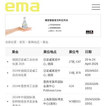
当前位置：
首页
>
新闻动态
> 展会
展会
展位地点
展位号
日期
德国汉诺威工业自动
汉诺威展览中
20 to 24
•
27馆, G87
化展 2026
心, 德国
April 2026
2024年德国汉诺威工
汉诺威展览中
2024/4/22-
•
11馆, B78
业自动化展
心, 德国
4/26
墨西哥莱昂国际
2024/10/9-
•
2024年墨西哥工业展
会展中心
A24
10/11
Poliforum Leon
2024年中国国际酒、
上海新国际博览
2024/10/28-
•
饮料制造技术及设备
W3馆D21
中心(浦东)
10/31
展览会